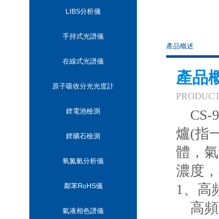
LIBS分析儀
手持式光譜儀
產品概述
在線式光譜儀
產品
原子吸收分光光度計
PRODUC
鋰電池檢測
CS
爐
(指
鋰礦石檢測
體，氣
氧氮氫分析儀
濃度，
1、
高
鄰苯RoHS儀
高頻
氣液相色譜儀