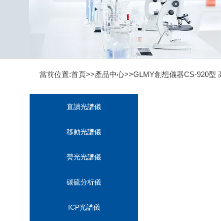
當前位置:首頁>>
產品中心
>>
GLMY創想儀器CS-920
直讀光譜儀
移動光譜儀
熒光光譜儀
碳硫分析儀
ICP光譜儀