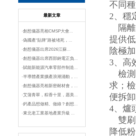
不同種
2、穩
最新文章
隔離
·創想儀器亮相CMSP大會...
提供低
·偽國產“貼牌”路被堵死，...
陰極加
·創想儀器出席2026江蘇...
·創想儀器出席西部鈉電正負...
3、高
·賦能新能源汽車零部件制造...
檢測
·半導體產業擴產浪潮涌動，...
求；檢
·創想儀器亮相新密耐材會，...
便拆卸
·艾蒲青翠，粽香十里，愿美...
·鈣產品想做精、做綠？創想...
4、
爐
·東北老工業基地產業升級 ...
雙刷
降低粉