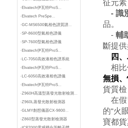
征元素
·Elvatech伊瓦特ProS...
- 
·Elvatech PreSpe...
品。
·GC-MS6500氣相色譜質譜...
-
輔
·SP-8600型氣相色譜儀
·SP-7600型氣相色譜儀
斷提供
·Elvatech伊瓦特ProS...
四、
·LC-7050高效液相色譜系統
相比
·Elvatech伊瓦特ProS...
·LC-6050高效液相色譜儀
無損、
·Elvatech伊瓦特ProS...
貨質檢
·Z960H高溫型蒸發光散射檢測...
在假
·Z960L蒸發光散射檢測器
的“火
·GLMY創想儀器CX-9800...
·Z860型蒸發光散射檢測器
寶都貨
·ICP7000電感耦合等離子體...