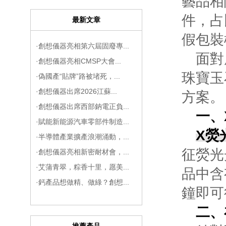
藝品相
件，占
最新文章
假包裝
·創想儀器亮相第六屆固廢專...
面對
·創想儀器亮相CMSP大會...
珠寶玉
·偽國產“貼牌”路被堵死，...
·創想儀器出席2026江蘇...
方案。
·創想儀器出席西部鈉電正負...
一、
·賦能新能源汽車零部件制造...
X熒
·半導體產業擴產浪潮涌動，...
征熒光
·創想儀器亮相新密耐材會，...
·艾蒲青翠，粽香十里，愿美...
品中含
·鈣產品想做精、做綠？創想...
鐘即可
二、
推薦產品